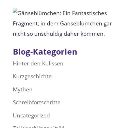
t
i
v
e
C
a
m
p
a
i
g
Blog-Kategorien
n
Hinter den Kulissen
Kurzgeschichte
Mythen
Schreibfortschritte
Uncategorized