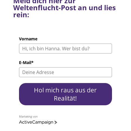
Meld dich hier zur
Weltenflucht-Post an und lies
rein:
Vorname
E-Mail*
Hol mich raus aus der
Realität!
Marketing von
A
c