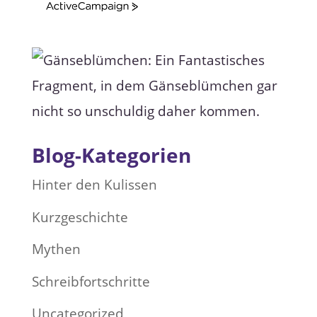
A
c
t
i
v
e
C
a
m
p
a
i
g
Blog-Kategorien
n
Hinter den Kulissen
Kurzgeschichte
Mythen
Schreibfortschritte
Uncategorized