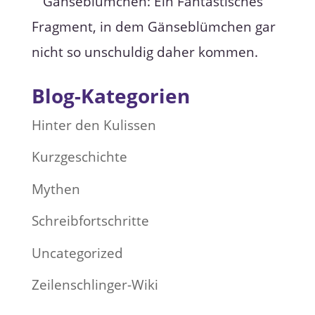
e
C
a
m
p
a
i
g
Blog-Kategorien
n
Hinter den Kulissen
Kurzgeschichte
Mythen
Schreibfortschritte
Uncategorized
Zeilenschlinger-Wiki