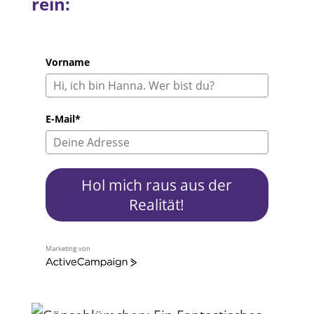
rein:
Vorname
E-Mail*
Hol mich raus aus der
Realität!
Marketing von
A
c
t
i
v