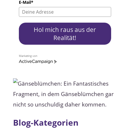
E-Mail*
Hol mich raus aus der
Realität!
Marketing von
A
c
t
i
v
e
C
a
m
p
a
i
g
Blog-Kategorien
n