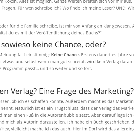
em Kokon. Alles ist möglich. Ganze Welten breiten sich vor mir aus.
Fragen. Für wen schreibe ich? Wo finde ich meine Leser? UND: Wie
oder für die Familie schreibe, ist mir von Anfang an klar gewesen. 
ltst du es mit der Veröffentlichung deines Buchs?“
 sowieso keine Chance, oder?
Meinung fast einstimmig:
Keine Chance.
Erstens dauert es Jahre v
 etwas und selbst wenn man gut schreibt, wird kein Verlag daran
tige Programm passt… und so weiter und so fort.
n Verlag? Eine Frage des Marketing?
 wissen, ob ich es schaffen könnte. Außerdem macht es das Marketi
nennt. Natürlich ist es ein Trugschluss, dass der Verlag das Marke
ld man einen Fuß in die Autorenbubble setzt. Aber darauf lege ich 
nd mich als Autorin darzustellen. Ich habe ein Buch geschrieben, 
Hey, vielleicht mache ich das auch. Hier im Dorf wird das allerdin