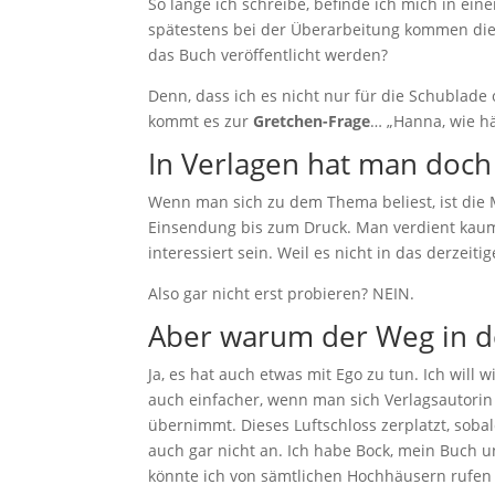
So lange ich schreibe, befinde ich mich in ein
spätestens bei der Überarbeitung kommen die 
das Buch veröffentlicht werden?
Denn, dass ich es nicht nur für die Schublade 
kommt es zur
Gretchen-Frage
… „Hanna, wie hä
In Verlagen hat man doch
Wenn man sich zu dem Thema beliest, ist die 
Einsendung bis zum Druck. Man verdient kaum
interessiert sein. Weil es nicht in das derzei
Also gar nicht erst probieren? NEIN.
Aber warum der Weg in de
Ja, es hat auch etwas mit Ego zu tun. Ich will
auch einfacher, wenn man sich Verlagsautorin 
übernimmt. Dieses Luftschloss zerplatzt, soba
auch gar nicht an. Ich habe Bock, mein Buch u
könnte ich von sämtlichen Hochhäusern rufen (