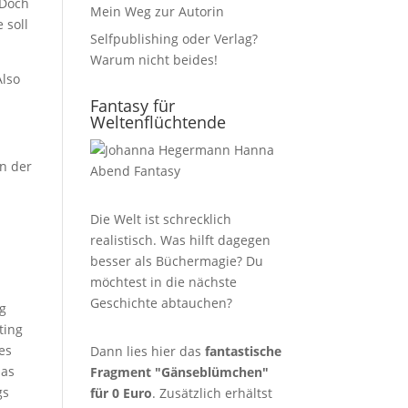
 Doch
Mein Weg zur Autorin
 soll
Selfpublishing oder Verlag?
Warum nicht beides!
Also
Fantasy für
Weltenflüchtende
on der
Die Welt ist schrecklich
realistisch. Was hilft dagegen
besser als Büchermagie? Du
möchtest in die nächste
Geschichte abtauchen?
ng
ting
es
Dann lies hier das
fantastische
das
Fragment "Gänseblümchen"
gs
für 0 Euro
. Zusätzlich erhältst