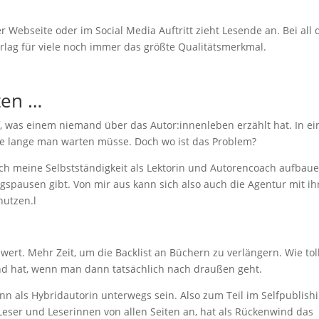
er Webseite oder im Social Media Auftritt zieht Lesende an. Bei all
erlag für viele noch immer das größte Qualitätsmerkmal.
ten …
uf, was einem niemand über das Autor:innenleben erzählt hat. In e
wie lange man warten müsse. Doch wo ist das Problem?
ch meine Selbstständigkeit als Lektorin und Autorencoach aufbaue
gspausen gibt. Von mir aus kann sich also auch die Agentur mit ih
nutzen.l
ert. Mehr Zeit, um die Backlist an Büchern zu verlängern. Wie toll
d hat, wenn man dann tatsächlich nach draußen geht.
n als Hybridautorin unterwegs sein. Also zum Teil im Selfpublish
 Leser und Leserinnen von allen Seiten an, hat als Rückenwind das