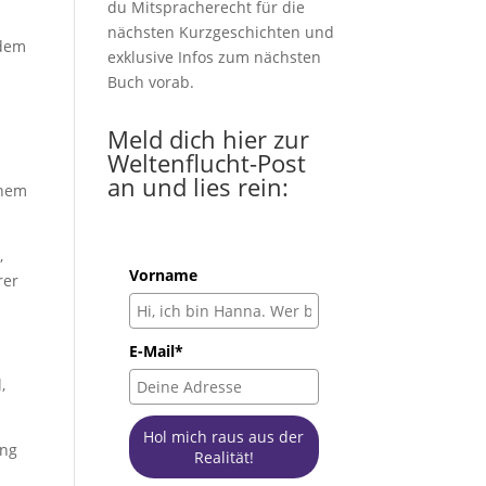
du Mitspracherecht für die
nächsten Kurzgeschichten und
 dem
exklusive Infos zum nächsten
Buch vorab.
Meld dich hier zur
Weltenflucht-Post
an und lies rein:
inem
,
Vorname
rer
E-Mail*
,
Hol mich raus aus der
ing
Realität!