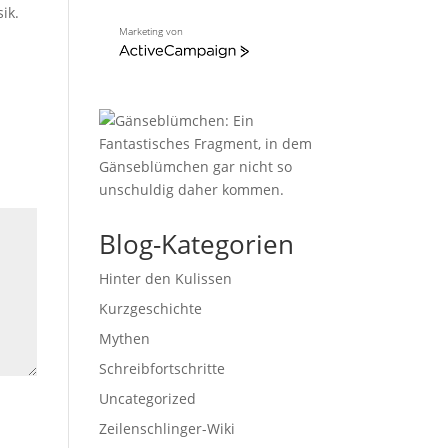
ik.
Marketing von
A
c
t
i
v
e
C
a
m
p
a
i
Blog-Kategorien
g
n
Hinter den Kulissen
Kurzgeschichte
Mythen
Schreibfortschritte
Uncategorized
Zeilenschlinger-Wiki